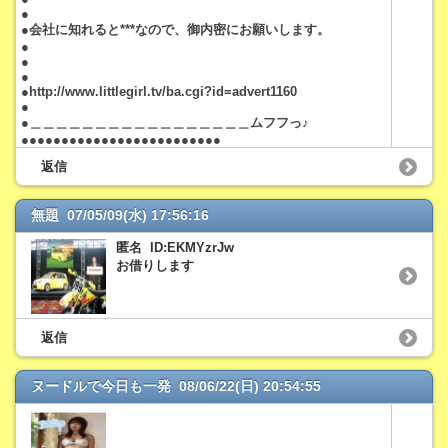
●
●会社に知れると***なので、御内密にお願いします。
●
●
●
●http://www.littlegirl.tv/ba.cgi?id=advert1160
●
●＿＿＿＿＿＿＿＿＿＿＿＿＿＿＿＿＿ムフフっ♪
●●●●●●●●●●●●●●●●●●●●●●●●●
返信
無題 07/05/09(水) 17:56:16
匿名 ID:EKMYzrJw
お借りします
返信
ヌードルで今日も一発 08/06/22(日) 20:54:55