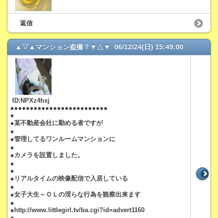
返信
▲▽▲マンション盗撮？▼△▼ 06/12/24(日) 15:49:00
ID:NPXz4hxj
●●●●●●●●●●●●●●●●●●●●●●●●●
●
●某不動産会社に勤める者ですが
●
●管理してるワンルームマンションに
●
●カメラを設置しました。
●
●
●リアルタイムの映像配信で入居している
●
●女子大生～ＯＬの淫らな行為を観察出来ます
●
●http://www.littlegirl.tv/ba.cgi?id=advert1160
●