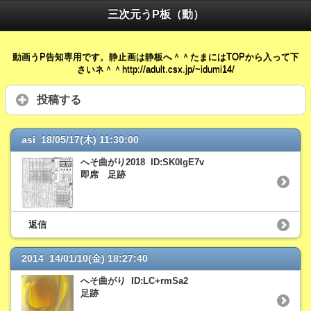
三次元うP板（動）
動画うP告知専用です。静止画は静板へ＾＾たまにはTOPから入って下
さいネ＾＾http://adult.csx.jp/~idumi14/
投稿する
asi 18/05/17(木) 11:30:00
へそ曲がり2018 ID:SK0IgE7v
即席 足跡
返信
2014 14/01/10(金) 18:27:40
へそ曲がり ID:LC+rmSa2
足跡