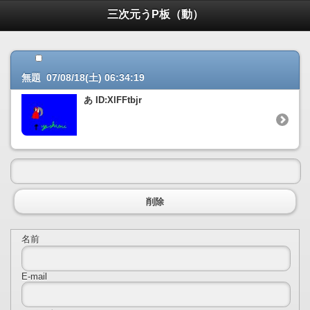
三次元うP板（動）
無題 07/08/18(土) 06:34:19
あ ID:XlFFtbjr
削除
名前
E-mail